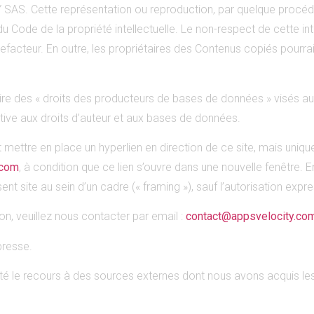
 SAS. Cette représentation ou reproduction, par quelque procéd
du Code de la propriété intellectuelle. Le non-respect de cette i
refacteur. En outre, les propriétaires des Contenus copiés pourrai
des « droits des producteurs de bases de données » visés au Liv
elative aux droits d’auteur et aux bases de données.
ent mettre en place un hyperlien en direction de ce site, mais uniq
.com
, à condition que ce lien s’ouvre dans une nouvelle fenêtre. En
résent site au sein d’un cadre (« framing »), sauf l’autorisation 
n, veuillez nous contacter par email :
contact@appsvelocity.co
presse.
ité le recours à des sources externes dont nous avons acquis les d