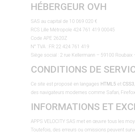
HÉBERGEUR OVH
SAS au capital de 10 069 020 €
RCS Lille Métropole 424 761 419 00045
Code APE 2620Z
N° TVA : FR 22 424 761 419
Siège social : 2 rue Kellermann – 59100 Roubaix
CONDITIONS DE SERVI
Ce site est proposé en langages
HTML5
et
CSS3
des navigateurs modernes comme Safari, Firefox
INFORMATIONS ET EXC
APPS VELOCITY SAS met en œuvre tous les moyens d
Toutefois, des erreurs ou omissions peuvent surv