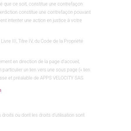
é que ce soit, constitue une contrefaçon
nterdiction constitue une contrefaçon pouvant
ent intenter une action en justice à votre
re III, Titre IV, du Code de la Propriété
uement en direction de la page d’accueil,
 particulier un lien vers une sous page (« lien
expresse et préalable de APPS VELOCITY SAS.
m
roits ou dont les droits d’utilisation sont