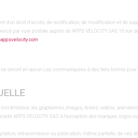
sent d’un droit d’accès, de rectification, de modification et de s
exercé par voie postale auprès de APPS VELOCITY SAS 10 rue d
appsvelocity.com
t ne seront en aucun cas communiquées à des tiers hormis pour 
UELLE
 non limitative, les graphismes, images, textes, vidéos, animations
 société APPS VELOCITY SAS à l’exception des marques, logos ou
aptation, retransmission ou publication, même partielle, de ces di