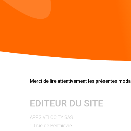
Merci de lire attentivement les présentes modali
EDITEUR DU SITE
APPS VELOCITY SAS
10 rue de Penthièvre