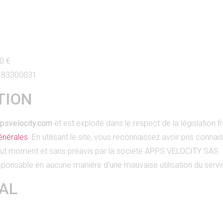
0 €
1183300031
TION
ppsvelocity.com
et est exploité dans le respect de la législation fra
énérales
. En utilisant le site, vous reconnaissez avoir pris conna
tout moment et sans préavis par la société APPS VELOCITY SAS.
ponsable en aucune manière d’une mauvaise utilisation du serv
AL