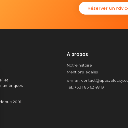
Réserver un rdv co
A propos
Notre histoire
Mentions légales
il et
e-mail : contact@appsvelocity.
s numériques
Tél.: +33 1 83 62 48 19
depuis 2001.