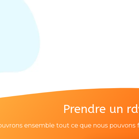
Prendre un rd
uvrons ensemble tout ce que nous pouvons fai