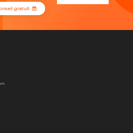
nseil gratuit
com